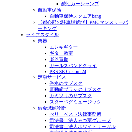
酸性カーシャンプ
自動車保険
自動車保険スクエアbang
【都心部の駐車場選び】PMCマンスリーパ
ーキング
ライフスタイル
楽器
エレキギター
ギター教室
楽器買取
ガールズバンドクライ
PRS SE Custom 24
定額サービス
香水のサブスク
電動歯ブラシのサブスク
カミソリのサブスク
スターペグミュージック
借金減額診断
べリーベスト法律事務所
司法書士法人みつ葉グループ
司法書士法人ホワイトリーガル