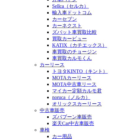
Sellca（セルカ）
輸入車ドットコム
カーセブン
カーネクスト
ズバット車買取比較
買取カービュー
KATIX（カチエックス）
車買取のチョージン
車買取カルモくん
カーリース
トヨタKINTO（キント）
MOTAカーリース
MOTA中古車リース
マイカー定額カルモ君
noruca（ノルカ）
オリックスカーリース
中古車販売
ズバブーン車販売
楽天Car中古車販売
車検
カー用品