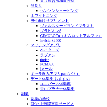
東京総合法務事務所
髭剃り
ヘンソンシェービング
ホワイトニング
男性向けサプリメント
ヴォルスタービヨンドブラスト
ブラビオンS
GIMULOTα（ギムロットアルファ）
Invicter82500
マッチングアプリ
ペイターズ
ラブアン
tinder
PCMAX
jメール
ギャラ飲みアプリpato(パト）
デート倶楽部 おすすめ
ユニバース倶楽部
青山プラチナ倶楽部
副業
副業の学校
ENたま転職支援サービス