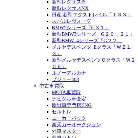
新型レクサスIS
新型レクサスNX
日産 新型エクストレイル「Ｔ３３」
スバルレヴォーグ
BMW5シリーズ「G３１」
新型BMW3シリーズ「G２０，２１」
新型BMW_4シリーズ「G２２」
メルセデスベンツ_Eクラス「Ｗ２１
３」
新型メルセデスベンツＣクラス「Ｗ２
０６」
ルノーアルカナ
プジョー408
中古車買取
MOTA車買取
ナビクル車査定
輸出車専門店ENG
セルトレ
ユーカーパック
楽天カーオークション
外車マスター
外車バトン