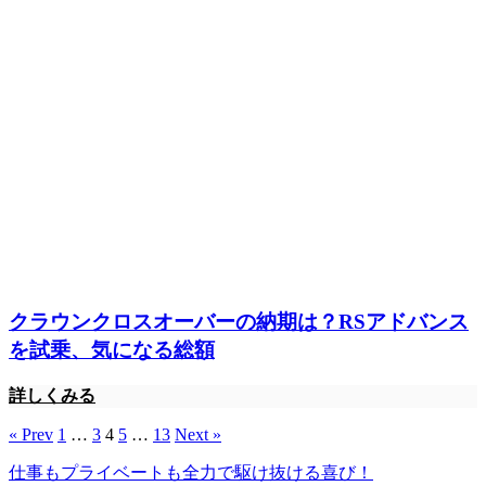
クラウンクロスオーバーの納期は？RSアドバンス
を試乗、気になる総額
詳しくみる
« Prev
1
…
3
4
5
…
13
Next »
仕事もプライベートも全力で駆け抜ける喜び！