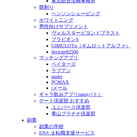
東京総合法務事務所
髭剃り
ヘンソンシェービング
ホワイトニング
男性向けサプリメント
ヴォルスタービヨンドブラスト
ブラビオンS
GIMULOTα（ギムロットアルファ）
Invicter82500
マッチングアプリ
ペイターズ
ラブアン
tinder
PCMAX
jメール
ギャラ飲みアプリpato(パト）
デート倶楽部 おすすめ
ユニバース倶楽部
青山プラチナ倶楽部
副業
副業の学校
ENたま転職支援サービス