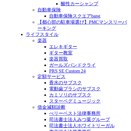
酸性カーシャンプ
自動車保険
自動車保険スクエアbang
【都心部の駐車場選び】PMCマンスリーパ
ーキング
ライフスタイル
楽器
エレキギター
ギター教室
楽器買取
ガールズバンドクライ
PRS SE Custom 24
定額サービス
香水のサブスク
電動歯ブラシのサブスク
カミソリのサブスク
スターペグミュージック
借金減額診断
べリーベスト法律事務所
司法書士法人みつ葉グループ
司法書士法人ホワイトリーガル