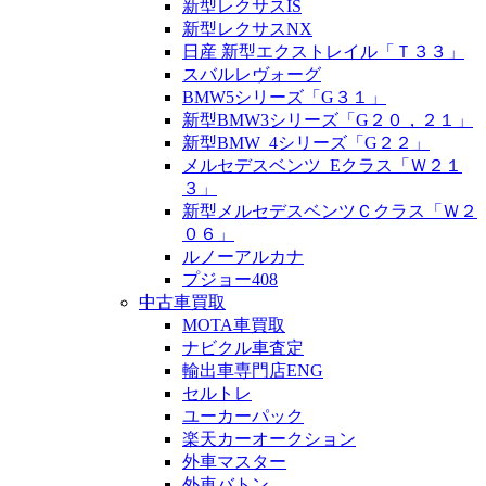
新型レクサスIS
新型レクサスNX
日産 新型エクストレイル「Ｔ３３」
スバルレヴォーグ
BMW5シリーズ「G３１」
新型BMW3シリーズ「G２０，２１」
新型BMW_4シリーズ「G２２」
メルセデスベンツ_Eクラス「Ｗ２１
３」
新型メルセデスベンツＣクラス「Ｗ２
０６」
ルノーアルカナ
プジョー408
中古車買取
MOTA車買取
ナビクル車査定
輸出車専門店ENG
セルトレ
ユーカーパック
楽天カーオークション
外車マスター
外車バトン