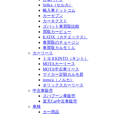
Sellca（セルカ）
輸入車ドットコム
カーセブン
カーネクスト
ズバット車買取比較
買取カービュー
KATIX（カチエックス）
車買取のチョージン
車買取カルモくん
カーリース
トヨタKINTO（キント）
MOTAカーリース
MOTA中古車リース
マイカー定額カルモ君
noruca（ノルカ）
オリックスカーリース
中古車販売
ズバブーン車販売
楽天Car中古車販売
車検
カー用品