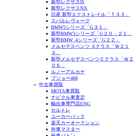
新型レクサスIS
新型レクサスNX
日産 新型エクストレイル「Ｔ３３」
スバルレヴォーグ
BMW5シリーズ「G３１」
新型BMW3シリーズ「G２０，２１」
新型BMW_4シリーズ「G２２」
メルセデスベンツ_Eクラス「Ｗ２１
３」
新型メルセデスベンツＣクラス「Ｗ２
０６」
ルノーアルカナ
プジョー408
中古車買取
MOTA車買取
ナビクル車査定
輸出車専門店ENG
セルトレ
ユーカーパック
楽天カーオークション
外車マスター
外車バトン