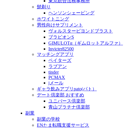
東京総合法務事務所
髭剃り
ヘンソンシェービング
ホワイトニング
男性向けサプリメント
ヴォルスタービヨンドブラスト
ブラビオンS
GIMULOTα（ギムロットアルファ）
Invicter82500
マッチングアプリ
ペイターズ
ラブアン
tinder
PCMAX
jメール
ギャラ飲みアプリpato(パト）
デート倶楽部 おすすめ
ユニバース倶楽部
青山プラチナ倶楽部
副業
副業の学校
ENたま転職支援サービス