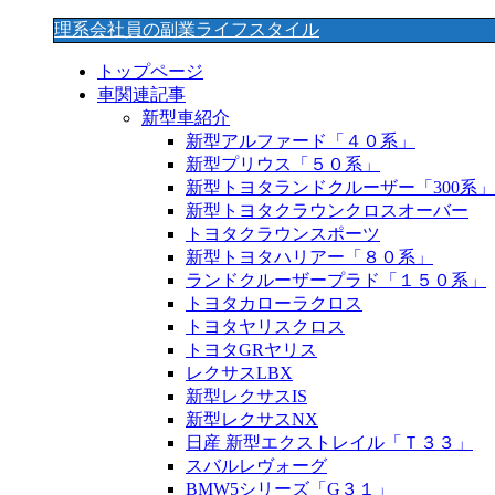
理系会社員の副業ライフスタイル
トップページ
車関連記事
新型車紹介
新型アルファード「４０系」
新型プリウス「５０系」
新型トヨタランドクルーザー「300系」
新型トヨタクラウンクロスオーバー
トヨタクラウンスポーツ
新型トヨタハリアー「８０系」
ランドクルーザープラド「１５０系」
トヨタカローラクロス
トヨタヤリスクロス
トヨタGRヤリス
レクサスLBX
新型レクサスIS
新型レクサスNX
日産 新型エクストレイル「Ｔ３３」
スバルレヴォーグ
BMW5シリーズ「G３１」