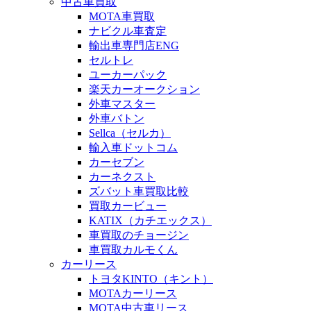
中古車買取
MOTA車買取
ナビクル車査定
輸出車専門店ENG
セルトレ
ユーカーパック
楽天カーオークション
外車マスター
外車バトン
Sellca（セルカ）
輸入車ドットコム
カーセブン
カーネクスト
ズバット車買取比較
買取カービュー
KATIX（カチエックス）
車買取のチョージン
車買取カルモくん
カーリース
トヨタKINTO（キント）
MOTAカーリース
MOTA中古車リース