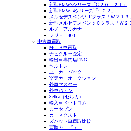
新型BMW3シリーズ「G２０，２１」
新型BMW_4シリーズ「G２２」
メルセデスベンツ_Eクラス「Ｗ２１３
新型メルセデスベンツＣクラス「Ｗ２
ルノーアルカナ
プジョー408
中古車買取
MOTA車買取
ナビクル車査定
輸出車専門店ENG
セルトレ
ユーカーパック
楽天カーオークション
外車マスター
外車バトン
Sellca（セルカ）
輸入車ドットコム
カーセブン
カーネクスト
ズバット車買取比較
買取カービュー