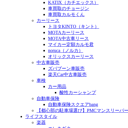
KATIX（カチエックス）
車買取のチョージン
車買取カルモくん
カーリース
トヨタKINTO（キント）
MOTAカーリース
MOTA中古車リース
マイカー定額カルモ君
noruca（ノルカ）
オリックスカーリース
中古車販売
ズバブーン車販売
楽天Car中古車販売
車検
カー用品
酸性カーシャンプ
自動車保険
自動車保険スクエアbang
【都心部の駐車場選び】PMCマンスリーパ
ライフスタイル
楽器