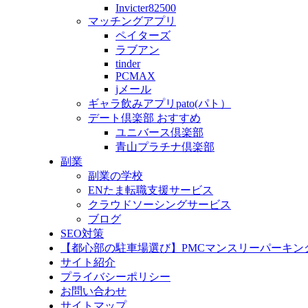
Invicter82500
マッチングアプリ
ペイターズ
ラブアン
tinder
PCMAX
jメール
ギャラ飲みアプリpato(パト）
デート倶楽部 おすすめ
ユニバース倶楽部
青山プラチナ倶楽部
副業
副業の学校
ENたま転職支援サービス
クラウドソーシングサービス
ブログ
SEO対策
【都心部の駐車場選び】PMCマンスリーパーキン
サイト紹介
プライバシーポリシー
お問い合わせ
サイトマップ