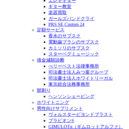
エレキギター
ギター教室
楽器買取
ガールズバンドクライ
PRS SE Custom 24
定額サービス
香水のサブスク
電動歯ブラシのサブスク
カミソリのサブスク
スターペグミュージック
借金減額診断
べリーベスト法律事務所
司法書士法人みつ葉グループ
司法書士法人ホワイトリーガル
東京総合法務事務所
髭剃り
ヘンソンシェービング
ホワイトニング
男性向けサプリメント
ヴォルスタービヨンドブラスト
ブラビオンS
GIMULOTα（ギムロットアルファ）