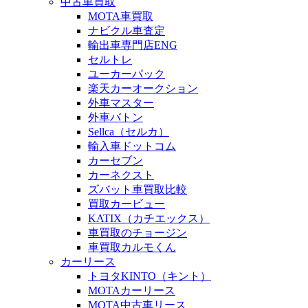
中古車買取
MOTA車買取
ナビクル車査定
輸出車専門店ENG
セルトレ
ユーカーパック
楽天カーオークション
外車マスター
外車バトン
Sellca（セルカ）
輸入車ドットコム
カーセブン
カーネクスト
ズバット車買取比較
買取カービュー
KATIX（カチエックス）
車買取のチョージン
車買取カルモくん
カーリース
トヨタKINTO（キント）
MOTAカーリース
MOTA中古車リース