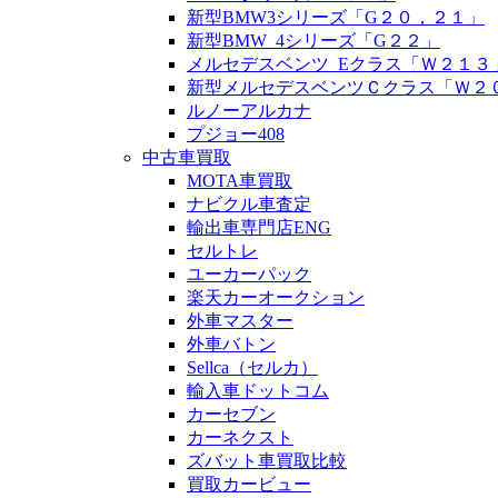
新型BMW3シリーズ「G２０，２１」
新型BMW_4シリーズ「G２２」
メルセデスベンツ_Eクラス「Ｗ２１３
新型メルセデスベンツＣクラス「Ｗ２
ルノーアルカナ
プジョー408
中古車買取
MOTA車買取
ナビクル車査定
輸出車専門店ENG
セルトレ
ユーカーパック
楽天カーオークション
外車マスター
外車バトン
Sellca（セルカ）
輸入車ドットコム
カーセブン
カーネクスト
ズバット車買取比較
買取カービュー