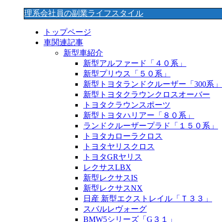
理系会社員の副業ライフスタイル
トップページ
車関連記事
新型車紹介
新型アルファード「４０系」
新型プリウス「５０系」
新型トヨタランドクルーザー「300系」
新型トヨタクラウンクロスオーバー
トヨタクラウンスポーツ
新型トヨタハリアー「８０系」
ランドクルーザープラド「１５０系」
トヨタカローラクロス
トヨタヤリスクロス
トヨタGRヤリス
レクサスLBX
新型レクサスIS
新型レクサスNX
日産 新型エクストレイル「Ｔ３３」
スバルレヴォーグ
BMW5シリーズ「G３１」