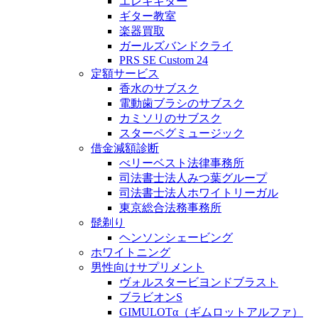
エレキギター
ギター教室
楽器買取
ガールズバンドクライ
PRS SE Custom 24
定額サービス
香水のサブスク
電動歯ブラシのサブスク
カミソリのサブスク
スターペグミュージック
借金減額診断
べリーベスト法律事務所
司法書士法人みつ葉グループ
司法書士法人ホワイトリーガル
東京総合法務事務所
髭剃り
ヘンソンシェービング
ホワイトニング
男性向けサプリメント
ヴォルスタービヨンドブラスト
ブラビオンS
GIMULOTα（ギムロットアルファ）