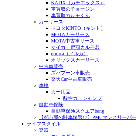
KATIX（カチエックス）
車買取のチョージン
車買取カルモくん
カーリース
トヨタKINTO（キント）
MOTAカーリース
MOTA中古車リース
マイカー定額カルモ君
noruca（ノルカ）
オリックスカーリース
中古車販売
ズバブーン車販売
楽天Car中古車販売
車検
カー用品
酸性カーシャンプ
自動車保険
自動車保険スクエアbang
【都心部の駐車場選び】PMCマンスリーパ
ライフスタイル
楽器