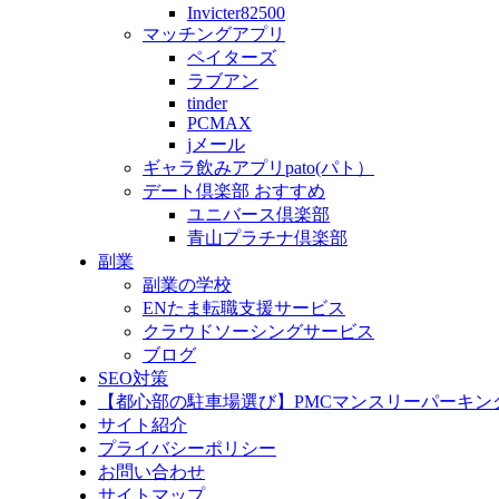
Invicter82500
マッチングアプリ
ペイターズ
ラブアン
tinder
PCMAX
jメール
ギャラ飲みアプリpato(パト）
デート倶楽部 おすすめ
ユニバース倶楽部
青山プラチナ倶楽部
副業
副業の学校
ENたま転職支援サービス
クラウドソーシングサービス
ブログ
SEO対策
【都心部の駐車場選び】PMCマンスリーパーキン
サイト紹介
プライバシーポリシー
お問い合わせ
サイトマップ