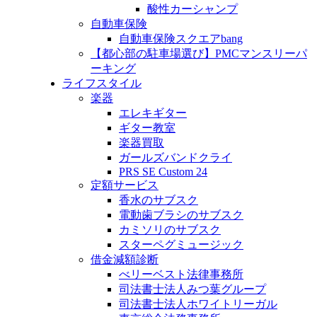
酸性カーシャンプ
自動車保険
自動車保険スクエアbang
【都心部の駐車場選び】PMCマンスリーパ
ーキング
ライフスタイル
楽器
エレキギター
ギター教室
楽器買取
ガールズバンドクライ
PRS SE Custom 24
定額サービス
香水のサブスク
電動歯ブラシのサブスク
カミソリのサブスク
スターペグミュージック
借金減額診断
べリーベスト法律事務所
司法書士法人みつ葉グループ
司法書士法人ホワイトリーガル