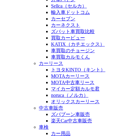
Sellca（セルカ）
輸入車ドットコム
カーセブン
カーネクスト
ズバット車買取比較
買取カービュー
KATIX（カチエックス）
車買取のチョージン
車買取カルモくん
カーリース
トヨタKINTO（キント）
MOTAカーリース
MOTA中古車リース
マイカー定額カルモ君
noruca（ノルカ）
オリックスカーリース
中古車販売
ズバブーン車販売
楽天Car中古車販売
車検
カー用品