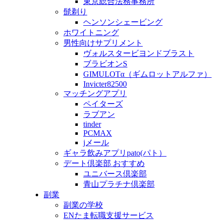
東京総合法務事務所
髭剃り
ヘンソンシェービング
ホワイトニング
男性向けサプリメント
ヴォルスタービヨンドブラスト
ブラビオンS
GIMULOTα（ギムロットアルファ）
Invicter82500
マッチングアプリ
ペイターズ
ラブアン
tinder
PCMAX
jメール
ギャラ飲みアプリpato(パト）
デート倶楽部 おすすめ
ユニバース倶楽部
青山プラチナ倶楽部
副業
副業の学校
ENたま転職支援サービス