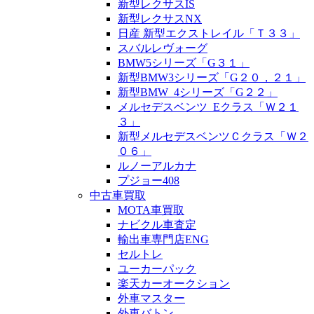
新型レクサスIS
新型レクサスNX
日産 新型エクストレイル「Ｔ３３」
スバルレヴォーグ
BMW5シリーズ「G３１」
新型BMW3シリーズ「G２０，２１」
新型BMW_4シリーズ「G２２」
メルセデスベンツ_Eクラス「Ｗ２１
３」
新型メルセデスベンツＣクラス「Ｗ２
０６」
ルノーアルカナ
プジョー408
中古車買取
MOTA車買取
ナビクル車査定
輸出車専門店ENG
セルトレ
ユーカーパック
楽天カーオークション
外車マスター
外車バトン