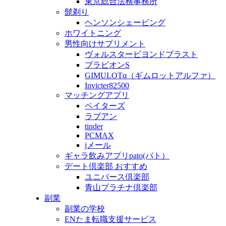
東京総合法務事務所
髭剃り
ヘンソンシェービング
ホワイトニング
男性向けサプリメント
ヴォルスタービヨンドブラスト
ブラビオンS
GIMULOTα（ギムロットアルファ）
Invicter82500
マッチングアプリ
ペイターズ
ラブアン
tinder
PCMAX
jメール
ギャラ飲みアプリpato(パト）
デート倶楽部 おすすめ
ユニバース倶楽部
青山プラチナ倶楽部
副業
副業の学校
ENたま転職支援サービス