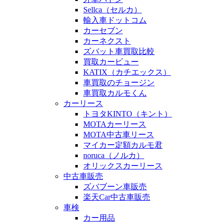
Sellca（セルカ）
輸入車ドットコム
カーセブン
カーネクスト
ズバット車買取比較
買取カービュー
KATIX（カチエックス）
車買取のチョージン
車買取カルモくん
カーリース
トヨタKINTO（キント）
MOTAカーリース
MOTA中古車リース
マイカー定額カルモ君
noruca（ノルカ）
オリックスカーリース
中古車販売
ズバブーン車販売
楽天Car中古車販売
車検
カー用品