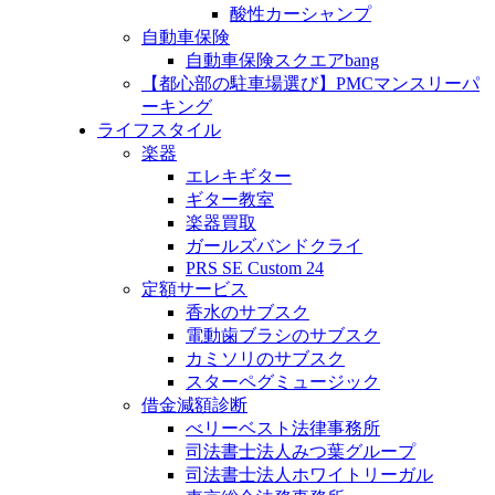
酸性カーシャンプ
自動車保険
自動車保険スクエアbang
【都心部の駐車場選び】PMCマンスリーパ
ーキング
ライフスタイル
楽器
エレキギター
ギター教室
楽器買取
ガールズバンドクライ
PRS SE Custom 24
定額サービス
香水のサブスク
電動歯ブラシのサブスク
カミソリのサブスク
スターペグミュージック
借金減額診断
べリーベスト法律事務所
司法書士法人みつ葉グループ
司法書士法人ホワイトリーガル