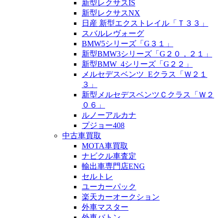
新型レクサスIS
新型レクサスNX
日産 新型エクストレイル「Ｔ３３」
スバルレヴォーグ
BMW5シリーズ「G３１」
新型BMW3シリーズ「G２０，２１」
新型BMW_4シリーズ「G２２」
メルセデスベンツ_Eクラス「Ｗ２１
３」
新型メルセデスベンツＣクラス「Ｗ２
０６」
ルノーアルカナ
プジョー408
中古車買取
MOTA車買取
ナビクル車査定
輸出車専門店ENG
セルトレ
ユーカーパック
楽天カーオークション
外車マスター
外車バトン